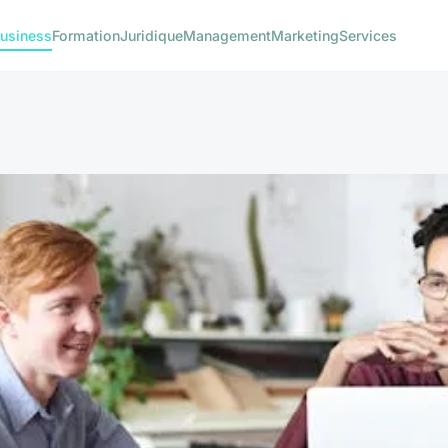
usiness
Formation
Juridique
Management
Marketing
Services