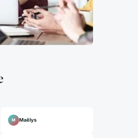
e
Maëlys
M